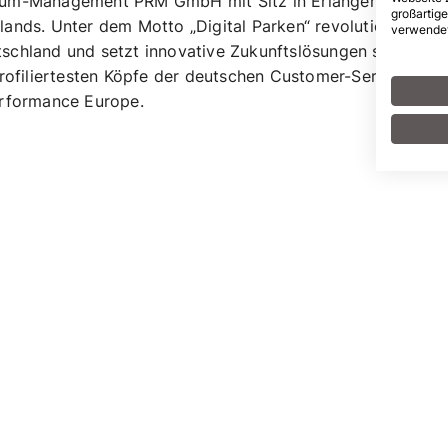
aum-Management PRM GmbH mit Sitz in Erlangen, Bayern,
großartige
ands. Unter dem Motto „Digital Parken“ revolutioniert er
verwendet
schland und setzt innovative Zukunftslösungen schon
profiliertesten Köpfe der deutschen Customer-Serivce-
erformance Europe.