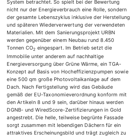
nicht nur nach KfW-55-Standard umgesetzt. Sie
erfolgt auch nach den Richtlinien des
Qualitätssiegels Nachhaltiges Gebäude (QNG), das
Gebäude und ihre Umwelt als ganzheitliches
System betrachtet. So spielt bei der Bewertung
nicht nur der Energieverbrauch eine Rolle, sondern
der gesamte Lebenszyklus inklusive der Herstellung
und späteren Wiederverwertung der verwendeten
Materialien. Mit dem Sanierungsprojekt URBN
werden gegenüber einem Neubau rund 8.450
Tonnen CO
eingespart. Im Betrieb setzt die
2
Immobilie unter anderem auf nachhaltige
Energieversorgung über Grüne Wärme, ein TGA-
Konzept auf Basis von Hocheffizienzpumpen sowie
eine 500 qm große Photovoltaikanlage auf dem
Dach. Nach Fertigstellung wird das Gebäude
gemäß der EU-Taxonomieverordnung konform mit
den Artikeln 8 und 9 sein, darüber hinaus werden