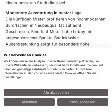
DGNB- und WiredScore-Zertifizierungen in Gold
angestrebt. Die helle, teilweise begrünte Fassade
sorgt zusammen mit lebendigen Dächern für ein
attraktives Erscheinungsbild und trägt zugleich zu
einem besseren Stadtklima bei.
Modernste Ausstattung in bester Lage
Die künftigen Mieter profitieren von hochmodernen
Büroflächen in Neubauqualität auf acht
Wir verwenden Cookies
Geschossen. Eine fünf Meter hohe Lobby mit
Wir können diese zur Analyse unserer Besucherdaten platzieren, um
angeschlossener Barista-Bar inklusive
unsere Webseite zu verbessern, personalisierte Inhalte anzuzeigen und
Außenbestuhlung sorgt für besonders hohe
Ihnen ein großartiges Webseiten-Erlebnis zu bieten. Für weitere
Informationen zu den von uns verwendeten Cookies öffnen Sie die
Aufenthaltsqualität. Diese fördern auch zwei
Einstellungen.
Balkone auf jeder Etage ab dem 4. Obergeschoss
sowie große Terrassen im 3. und 7. OG. Auch die
Alle akzeptieren
Anbindung der Immobilie, die sich direkt gegenüber
dem Hotel Steigenberger Icon Frankfurter Hof
Ablehnen
Nein, anpassen
befindet, könnte nicht besser sein. Die U-Bahn-