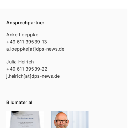
Kopp sowie zum Unternehmen finden Sie unter
www.kopp.eu
.
Ansprechpartner
Anke Loeppke
+49 611 39539-13
a.loeppke[at]dps-news.de
Julia Heirich
+49 611 39539-22
j.heirich[at]dps-news.de