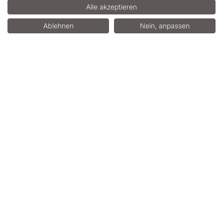
Alle akzeptieren
Ablehnen
Nein, anpassen
Bilder herunterladen (Zip)
Story Drucken
In die Zwischenablage kopieren
Story teilen