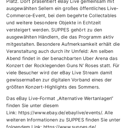
ZDF-Erfolgssendung „Bares für Rares“. Ein weiterer
Höhepunkt folgt direkt im Anschluss: Am 25. Juni
verlagert sich das Geschehen auf den Berliner Uber
Platz. Dort präsentiert eBay Live gemeinsam mit
ausgewählten Sellern ein großes öffentliches Live-
Commerce-Event, bei dem begehrte Collectables
und weitere besondere Objekte in Echtzeit
versteigert werden. SUPPES gehört zu den
ausgewählten Händlern, die das Programm aktiv
mitgestalten. Besondere Aufmerksamkeit erhält die
Veranstaltung auch durch ihr Umfeld: Am selben
Abend findet in der benachbarten Uber Arena das
Konzert der Rocklegenden Guns N’ Roses statt. Für
viele Besucher wird der eBay Live Stream damit
gewissermaßen zur digitalen Vorband eines der
größten Konzert-Highlights des Sommers.
Das eBay Live-Format „Alternative Wertanlagen“
finden Sie unter diesem