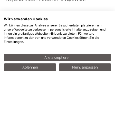
Link:
https://www.ebay.de/ebaylive/events/
. Alle
weiteren Informationen zu SUPPES finden Sie unter
folgendem Link:
https://www.suppes.de/
Wir verwenden Cookies
Wir können diese zur Analyse unserer Besucherdaten platzieren, um
unsere Webseite zu verbessern, personalisierte Inhalte anzuzeigen und
Ihnen ein großartiges Webseiten-Erlebnis zu bieten. Für weitere
Informationen zu den von uns verwendeten Cookies öffnen Sie die
Einstellungen.
Ansprechpartner
Alle akzeptieren
Florian Hirt
Ablehnen
Nein, anpassen
+49 611 39539-10
f.hirt[at]dps-news.de
Svenja Brendahl
+49 611 39539-16
s.brendahl[at]dps-news.de