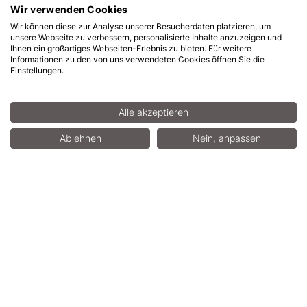
Internationaler Tag gegen weibliche
Wir verwenden Cookies
Genitalverstümmelung am 6. Februar:
Wir können diese zur Analyse unserer Besucherdaten platzieren, um
Menschen für Menschen setzt sich seit
unsere Webseite zu verbessern, personalisierte Inhalte anzuzeigen und
Ihnen ein großartiges Webseiten-Erlebnis zu bieten. Für weitere
jeher für Frauen in Äthiopien ein
Informationen zu den von uns verwendeten Cookies öffnen Sie die
Einstellungen.
NON PROFIT
Alle akzeptieren
Ablehnen
Nein, anpassen
04.02.2015