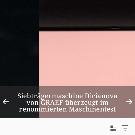
Getränke kaufen war gestern!
Sodastream launcht ULTIMATE
MULTI-DRINK